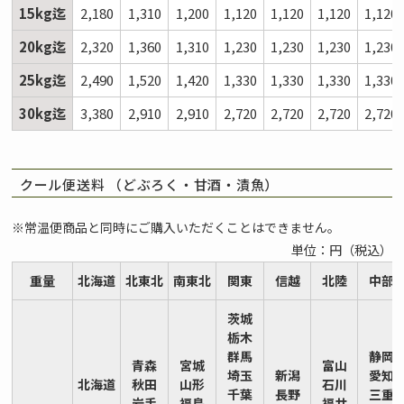
15kg迄
2,180
1,310
1,200
1,120
1,120
1,120
1,120
20kg迄
2,320
1,360
1,310
1,230
1,230
1,230
1,230
25kg迄
2,490
1,520
1,420
1,330
1,330
1,330
1,330
30kg迄
3,380
2,910
2,910
2,720
2,720
2,720
2,720
クール便送料 （どぶろく・甘酒・漬魚）
※常温便商品と同時にご購入いただくことはできません。
単位：円（税込）
重量
北海道
北東北
南東北
関東
信越
北陸
中部
茨城
栃木
群馬
静岡
青森
宮城
富山
埼玉
新潟
愛知
北海道
秋田
山形
石川
千葉
長野
三重
岩手
福島
福井