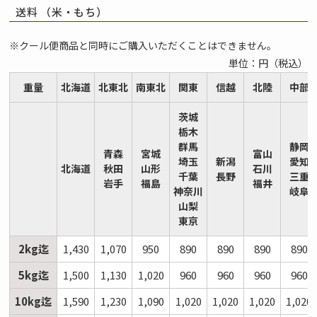
送料 （米・もち）
※クール便商品と同時にご購入いただくことはできません。
単位：円（税込）
重量
北海道
北東北
南東北
関東
信越
北陸
中部
茨城
栃木
群馬
静岡
青森
宮城
富山
埼玉
新潟
愛知
北海道
秋田
山形
石川
千葉
長野
三重
岩手
福島
福井
神奈川
岐阜
山梨
東京
2kg迄
1,430
1,070
950
890
890
890
890
5kg迄
1,500
1,130
1,020
960
960
960
960
10kg迄
1,590
1,230
1,090
1,020
1,020
1,020
1,020