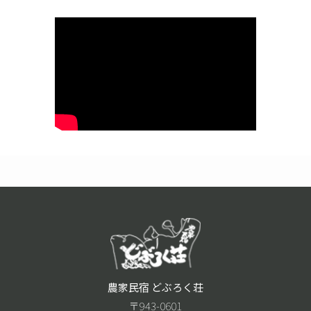
農家民宿 どぶろく荘
〒943-0601