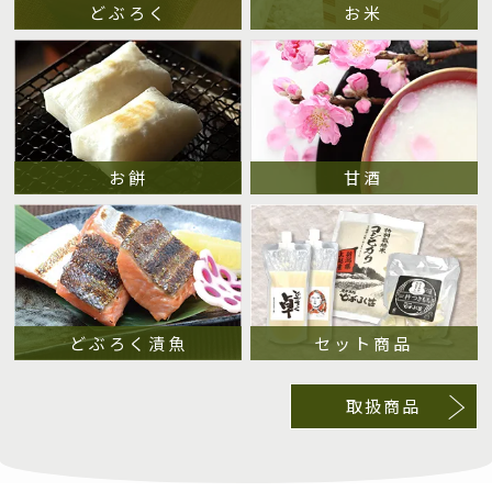
どぶろく
お米
お餅
甘酒
どぶろく漬魚
セット商品
取扱商品