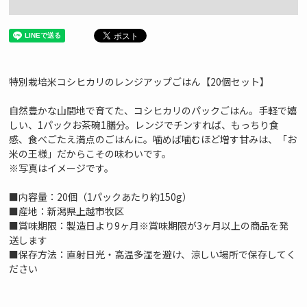
特別栽培米コシヒカリのレンジアップごはん【20個セット】
自然豊かな山間地で育てた、コシヒカリのパックごはん。手軽で嬉
しい、1パックお茶碗1膳分。レンジでチンすれば、もっちり食
感、食べごたえ満点のごはんに。噛めば噛むほど増す甘みは、「お
米の王様」だからこその味わいです。
※写真はイメージです。
■内容量：20個（1パックあたり約150g）
■産地：新潟県上越市牧区
■賞味期限：製造日より9ヶ月※賞味期限が3ヶ月以上の商品を発
送します
■保存方法：直射日光・高温多湿を避け、涼しい場所で保存してく
ださい